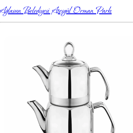
Ağlasun Belediyesi Ateşgül Orman Parkı