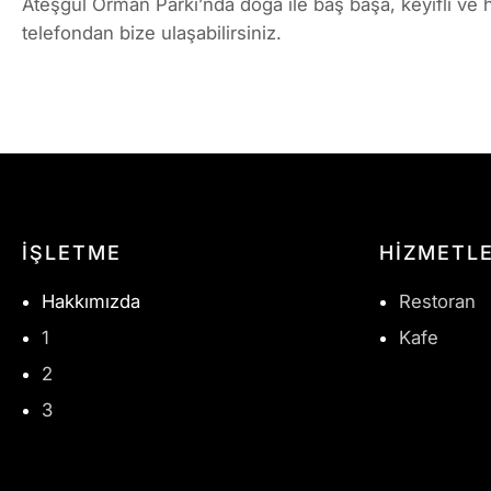
Ateşgül Orman Parkı’nda doğa ile baş başa, keyifli ve 
telefondan bize ulaşabilirsiniz.
İŞLETME
HİZMETLE
Hakkımızda
Restoran
1
Kafe
2
3