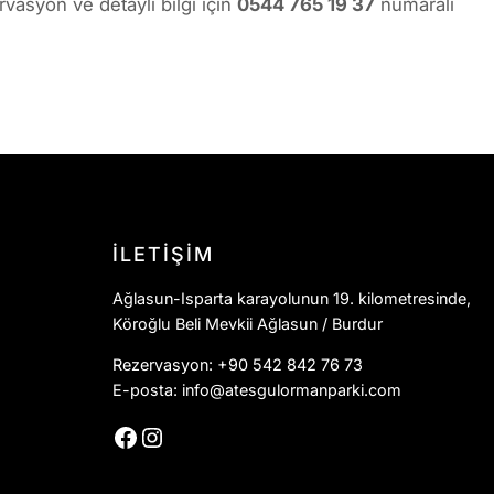
vasyon ve detaylı bilgi için
0544 765 19 37
numaralı
İLETİŞİM
Ağlasun-Isparta karayolunun 19. kilometresinde,
Köroğlu Beli Mevkii Ağlasun / Burdur
Rezervasyon: +90 542 842 76 73
E-posta: info@atesgulormanparki.com
Facebook
Instagram