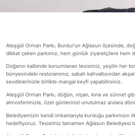
Ateşgül Orman Parkı, Burdur’un Ağlasun ilçesinde, doğa
dikkat çeken parkımız, hem günlük ziyaretçilere hem d
Doğanın kalbinde konumlanan tesisimiz, yeşilin her ton
bünyesindeki restoranımız, sabah kahvaltısından akşam
sevdiklerinizle birlikte mangal keyfi yapabilirsiniz.
Ateşgül Orman Parkı, düğün, nişan, kına ve sünnet gibi
atmosferimizle, özel günlerinizi unutulmaz anılara dön
Belediyemizin kendi imkanlarıyla kurduğu parkımızın i
hedefliyoruz. Tesisimiz tamamen Ağlasun Belediyesi tara