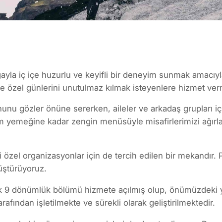
yla iç içe huzurlu ve keyifli bir deneyim sunmak amacıyla
e özel günlerini unutulmaz kılmak isteyenlere hizmet ver
unu gözler önüne sererken, aileler ve arkadaş grupları iç
 yemeğine kadar zengin menüsüyle misafirlerimizi ağırlam
 özel organizasyonlar için de tercih edilen bir mekandır. 
üştürüyoruz.
lk 9 dönümlük bölümü hizmete açılmış olup, önümüzdeki yı
fından işletilmekte ve sürekli olarak geliştirilmektedir.