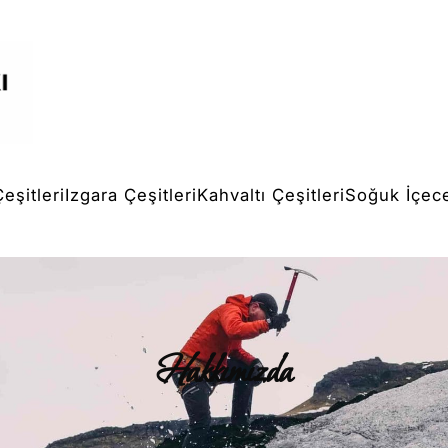
Çeşitleri
Izgara Çeşitleri
Kahvaltı Çeşitleri
Soğuk İçec
Hakkımızda