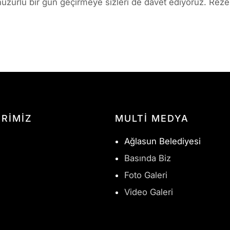
huzurlu bir gün geçirmeye sizleri de davet ediyoruz. Rezer
RİMİZ
MULTI MEDYA
Ağlasun Belediyesi
Basında Biz
Foto Galeri
Video Galeri